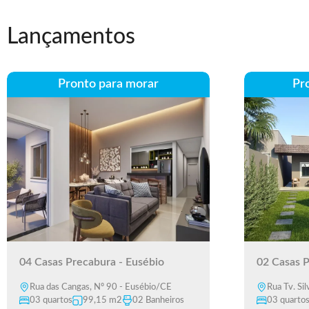
Lançamentos
Pronto para morar
Pr
04 Casas Precabura - Eusébio
02 Casas P
Rua das Cangas, Nº 90 - Eusébio/CE
Rua Tv. Sil
03 quartos
99,15 m2
02 Banheiros
03 quarto