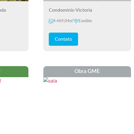
ada
Condomínio Victoria
4.469,04m²
Eusébio
Contato
r
Obra GME