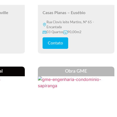
ville
Casas Planas – Eusébio
Rua Clovis leite Martins, Nº 65 -
Encantada
03 Quartos
90,00m2
Contato
al
Obra GME