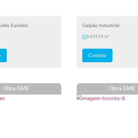
ville Eusébio
Galpão Industrial
1.619,59 m²
o
Contato
Obra GME
Obra GME