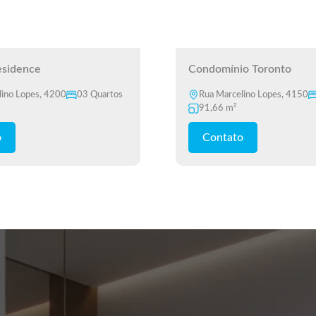
sidence
Condomínio Toronto
lino Lopes, 4200
03 Quartos
Rua Marcelino Lopes, 4150
91,66 m²
o
Contato