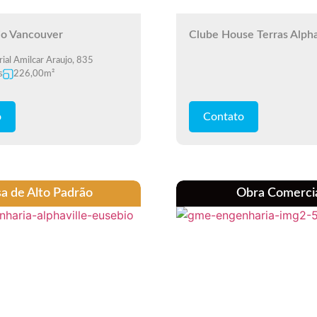
o Vancouver
Clube House Terras Alpha
rial Amilcar Araujo, 835
s
226,00m²
o
Contato
a de Alto Padrão
Obra Comerci