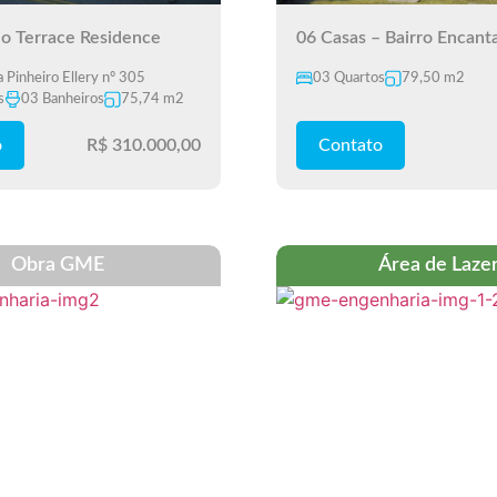
o Terrace Residence
06 Casas – Bairro Encant
a Pinheiro Ellery nº 305
03 Quartos
79,50 m2
s
03 Banheiros
75,74 m2
o
R$ 310.000,00
Contato
Obra GME
Área de Laze