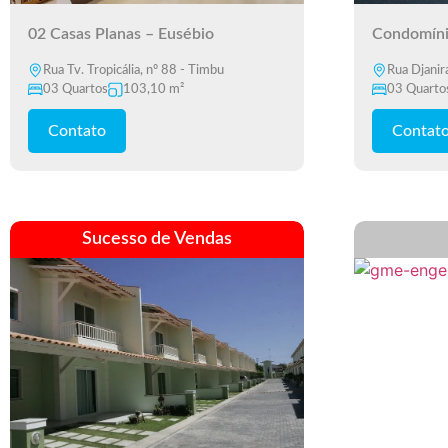
02 Casas Planas – Eusébio
Condomíni
Rua Tv. Tropicália, nº 88 - Timbu
Rua Djanir
03 Quartos
103,10 m²
03 Quarto
Contato
Contat
Sucesso de Vendas