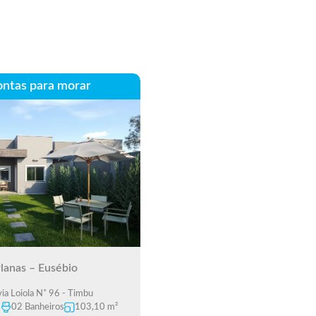
ontas para morar
lanas – Eusébio
via Loiola N˚ 96 - Timbu
s
02 Banheiros
103,10 m²